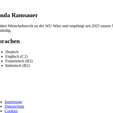
aula Ramsauer
udiert Wirtschaftsrecht an der WU Wien und empfängt seit 2025 unsere 
ständig.
prachen
Deutsch
Englisch (C2)
Französisch (B2)
Italienisch (B2)
Impressum
Datenschutz
Cookies