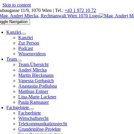
Skip to content
ubaugasse 11/9, 1070 Wien | Tel.:
+43 1 972 10 72
oggle Navigation
Kanzlei
Kanzlei
Zur Person
Podcast
Wissensvideos
Team
Team-Übersicht
Andrej Mlecka
Martin Bleckmann
Vanessa Gerbasich
Anastasiia Podlubna
Matthias Entner
Lina-Marie Lackner
Paula Ramsauer
Fachgebiete
Fachgebiete
Wirtschaftsrecht
Telekommunikationsrecht
Grundeinlöse-Projekte