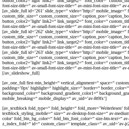
button_color2=’light‘ link2=“ link_target2=“ font_color=“ custom_t
font-size-title=“ av-small-font-size-title=“ av-mini-font-size-title=“ 
[av_slide_full id=’261′ slide_type=“ video=’http://‘ mobile_image=“
custom_title_size=“ custom_content_size=“ caption_pos=’caption_bott
button_color2=’light‘ link2=“ link_target2=“ font_color=“ custom_t
font-size-title=“ av-small-font-size-title=“ av-mini-font-size-title=“ 
[av_slide_full id=’262′ slide_type=“ video=’http://‘ mobile_image=“
custom_title_size=“ custom_content_size=“ caption_pos=’caption_bott
button_color2=’light‘ link2=“ link_target2=“ font_color=“ custom_t
font-size-title=“ av-small-font-size-title=“ av-mini-font-size-title=“
[av_slide_full id=’263′ slide_type=“ video=’http://‘ mobile_image=“
custom_title_size=“ custom_content_size=“ caption_pos=’caption_bott
button_color2=’light‘ link2=“ link_target2=“ font_color=“ custom_t
font-size-title=“ av-small-font-size-title=“ av-mini-font-size-title=“
[/av_slideshow_full]
[av_one_full first min_height=“ vertical_alignment=“ space=“ cu
padding=’0px‘ highlight=“ highlight_size=“ border=“ border_col
background_color=“ background_gradient_color1=“ background_gradie
mobile_breaking=“ mobile_display=“ av_uid=’av-8t9fx‘]
[av_textblock fold_type=“ fold_height=“ fold_more=’Weiterlesen‘ fol
textblock_styling_mobile=“ size=“ av-desktop-font-size=“ av-medium-
color‘ fold_btn_bg_color=“ fold_btn_font_color=“ size-btn-text=“ av-
z_index_fold=“ id=“ custom_class=“ template_class=“ av_uid=’av-j