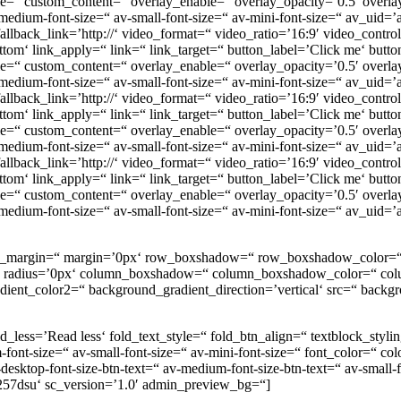
itle=“ custom_content=“ overlay_enable=“ overlay_opacity=’0.5′ over
av-medium-font-size=“ av-small-font-size=“ av-mini-font-size=“ av_uid=’a
 fallback_link=’http://‘ video_format=“ video_ratio=’16:9′ video_cont
om‘ link_apply=“ link=“ link_target=“ button_label=’Click me‘ button
itle=“ custom_content=“ overlay_enable=“ overlay_opacity=’0.5′ over
av-medium-font-size=“ av-small-font-size=“ av-mini-font-size=“ av_uid=’a
 fallback_link=’http://‘ video_format=“ video_ratio=’16:9′ video_cont
om‘ link_apply=“ link=“ link_target=“ button_label=’Click me‘ button
itle=“ custom_content=“ overlay_enable=“ overlay_opacity=’0.5′ over
 av-medium-font-size=“ av-small-font-size=“ av-mini-font-size=“ av_uid=’
 fallback_link=’http://‘ video_format=“ video_ratio=’16:9′ video_cont
om‘ link_apply=“ link=“ link_target=“ button_label=’Click me‘ button
itle=“ custom_content=“ overlay_enable=“ overlay_opacity=’0.5′ over
 av-medium-font-size=“ av-small-font-size=“ av-mini-font-size=“ av_uid=’
stom_margin=“ margin=’0px‘ row_boxshadow=“ row_boxshadow_color=“
or=“ radius=’0px‘ column_boxshadow=“ column_boxshadow_color=“ c
nt_color2=“ background_gradient_direction=’vertical‘ src=“ backgro
d_less=’Read less‘ fold_text_style=“ fold_btn_align=“ textblock_styli
font-size=“ av-small-font-size=“ av-mini-font-size=“ font_color=“ co
desktop-font-size-btn-text=“ av-medium-font-size-btn-text=“ av-small-fo
r257dsu‘ sc_version=’1.0′ admin_preview_bg=“]