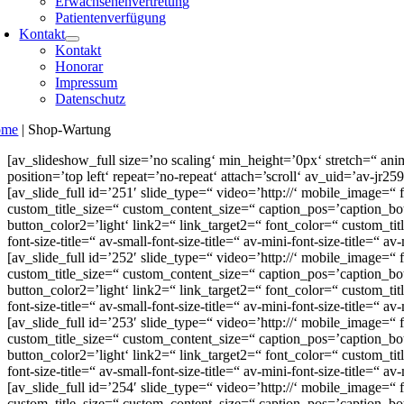
Erwachsenenvertretung
Patientenverfügung
Kontakt
Kontakt
Honorar
Impressum
Datenschutz
ome
|
Shop-Wartung
[av_slideshow_full size=’no scaling‘ min_height=’0px‘ stretch=“ ani
position=’top left‘ repeat=’no-repeat‘ attach=’scroll‘ av_uid=’av-jr25
[av_slide_full id=’251′ slide_type=“ video=’http://‘ mobile_image=“
custom_title_size=“ custom_content_size=“ caption_pos=’caption_bott
button_color2=’light‘ link2=“ link_target2=“ font_color=“ custom_t
font-size-title=“ av-small-font-size-title=“ av-mini-font-size-title=“ 
[av_slide_full id=’252′ slide_type=“ video=’http://‘ mobile_image=“
custom_title_size=“ custom_content_size=“ caption_pos=’caption_bott
button_color2=’light‘ link2=“ link_target2=“ font_color=“ custom_t
font-size-title=“ av-small-font-size-title=“ av-mini-font-size-title=“
[av_slide_full id=’253′ slide_type=“ video=’http://‘ mobile_image=“
custom_title_size=“ custom_content_size=“ caption_pos=’caption_bott
button_color2=’light‘ link2=“ link_target2=“ font_color=“ custom_t
font-size-title=“ av-small-font-size-title=“ av-mini-font-size-title=“
[av_slide_full id=’254′ slide_type=“ video=’http://‘ mobile_image=“
custom_title_size=“ custom_content_size=“ caption_pos=’caption_bott