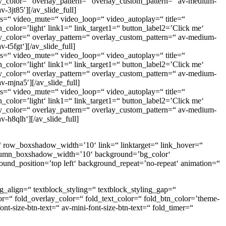
lay_color=“ overlay_pattern=“ overlay_custom_pattern=“ av-medium-
v-3jt85′][/av_slide_full]
rols=“ video_mute=“ video_loop=“ video_autoplay=“ title=“
_color=’light‘ link1=“ link_target1=“ button_label2=’Click me‘
lay_color=“ overlay_pattern=“ overlay_custom_pattern=“ av-medium-
v-t5fgt‘][/av_slide_full]
rols=“ video_mute=“ video_loop=“ video_autoplay=“ title=“
_color=’light‘ link1=“ link_target1=“ button_label2=’Click me‘
lay_color=“ overlay_pattern=“ overlay_custom_pattern=“ av-medium-
av-mjna5′][/av_slide_full]
rols=“ video_mute=“ video_loop=“ video_autoplay=“ title=“
_color=’light‘ link1=“ link_target1=“ button_label2=’Click me‘
lay_color=“ overlay_pattern=“ overlay_custom_pattern=“ av-medium-
av-h8qlh‘][/av_slide_full]
 row_boxshadow_width=’10‘ link=“ linktarget=“ link_hover=“
olumn_boxshadow_width=’10‘ background=’bg_color‘
und_position=’top left‘ background_repeat=’no-repeat‘ animation=“
ng_align=“ textblock_styling=“ textblock_styling_gap=“
lor=“ fold_overlay_color=“ fold_text_color=“ fold_btn_color=’theme-
nt-size-btn-text=“ av-mini-font-size-btn-text=“ fold_timer=“