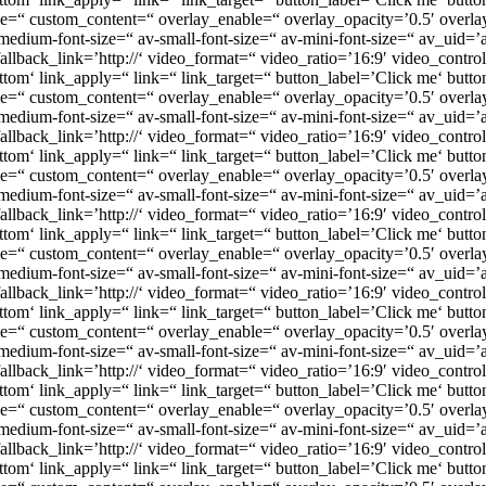
itle=“ custom_content=“ overlay_enable=“ overlay_opacity=’0.5′ over
 av-medium-font-size=“ av-small-font-size=“ av-mini-font-size=“ av_uid=’
 fallback_link=’http://‘ video_format=“ video_ratio=’16:9′ video_cont
om‘ link_apply=“ link=“ link_target=“ button_label=’Click me‘ button
itle=“ custom_content=“ overlay_enable=“ overlay_opacity=’0.5′ over
av-medium-font-size=“ av-small-font-size=“ av-mini-font-size=“ av_uid=’a
 fallback_link=’http://‘ video_format=“ video_ratio=’16:9′ video_cont
om‘ link_apply=“ link=“ link_target=“ button_label=’Click me‘ button
itle=“ custom_content=“ overlay_enable=“ overlay_opacity=’0.5′ over
 av-medium-font-size=“ av-small-font-size=“ av-mini-font-size=“ av_uid=’
 fallback_link=’http://‘ video_format=“ video_ratio=’16:9′ video_cont
om‘ link_apply=“ link=“ link_target=“ button_label=’Click me‘ button
itle=“ custom_content=“ overlay_enable=“ overlay_opacity=’0.5′ over
 av-medium-font-size=“ av-small-font-size=“ av-mini-font-size=“ av_uid=’a
 fallback_link=’http://‘ video_format=“ video_ratio=’16:9′ video_cont
om‘ link_apply=“ link=“ link_target=“ button_label=’Click me‘ button
itle=“ custom_content=“ overlay_enable=“ overlay_opacity=’0.5′ over
 av-medium-font-size=“ av-small-font-size=“ av-mini-font-size=“ av_uid=’
 fallback_link=’http://‘ video_format=“ video_ratio=’16:9′ video_cont
om‘ link_apply=“ link=“ link_target=“ button_label=’Click me‘ button
itle=“ custom_content=“ overlay_enable=“ overlay_opacity=’0.5′ over
 av-medium-font-size=“ av-small-font-size=“ av-mini-font-size=“ av_uid=’
 fallback_link=’http://‘ video_format=“ video_ratio=’16:9′ video_cont
om‘ link_apply=“ link=“ link_target=“ button_label=’Click me‘ button