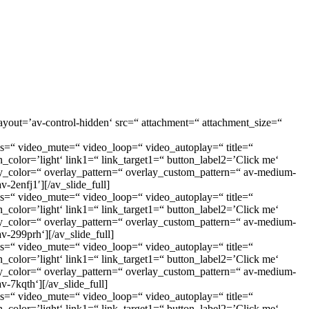
_layout=’av-control-hidden‘ src=“ attachment=“ attachment_size=“
rols=“ video_mute=“ video_loop=“ video_autoplay=“ title=“
_color=’light‘ link1=“ link_target1=“ button_label2=’Click me‘
lay_color=“ overlay_pattern=“ overlay_custom_pattern=“ av-medium-
v-2enfj1′][/av_slide_full]
rols=“ video_mute=“ video_loop=“ video_autoplay=“ title=“
_color=’light‘ link1=“ link_target1=“ button_label2=’Click me‘
lay_color=“ overlay_pattern=“ overlay_custom_pattern=“ av-medium-
av-299prh‘][/av_slide_full]
rols=“ video_mute=“ video_loop=“ video_autoplay=“ title=“
_color=’light‘ link1=“ link_target1=“ button_label2=’Click me‘
lay_color=“ overlay_pattern=“ overlay_custom_pattern=“ av-medium-
av-7kqth‘][/av_slide_full]
rols=“ video_mute=“ video_loop=“ video_autoplay=“ title=“
_color=’light‘ link1=“ link_target1=“ button_label2=’Click me‘