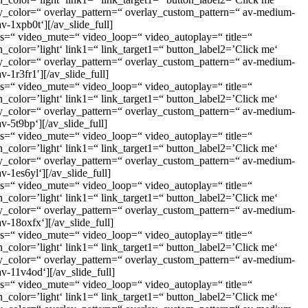
lay_color=“ overlay_pattern=“ overlay_custom_pattern=“ av-medium-
av-1xpb0t‘][/av_slide_full]
rols=“ video_mute=“ video_loop=“ video_autoplay=“ title=“
_color=’light‘ link1=“ link_target1=“ button_label2=’Click me‘
lay_color=“ overlay_pattern=“ overlay_custom_pattern=“ av-medium-
v-1r3fr1′][/av_slide_full]
rols=“ video_mute=“ video_loop=“ video_autoplay=“ title=“
_color=’light‘ link1=“ link_target1=“ button_label2=’Click me‘
lay_color=“ overlay_pattern=“ overlay_custom_pattern=“ av-medium-
av-5t9bp‘][/av_slide_full]
rols=“ video_mute=“ video_loop=“ video_autoplay=“ title=“
_color=’light‘ link1=“ link_target1=“ button_label2=’Click me‘
lay_color=“ overlay_pattern=“ overlay_custom_pattern=“ av-medium-
v-1es6yl‘][/av_slide_full]
rols=“ video_mute=“ video_loop=“ video_autoplay=“ title=“
_color=’light‘ link1=“ link_target1=“ button_label2=’Click me‘
lay_color=“ overlay_pattern=“ overlay_custom_pattern=“ av-medium-
av-18oxfx‘][/av_slide_full]
rols=“ video_mute=“ video_loop=“ video_autoplay=“ title=“
_color=’light‘ link1=“ link_target1=“ button_label2=’Click me‘
lay_color=“ overlay_pattern=“ overlay_custom_pattern=“ av-medium-
av-11v4od‘][/av_slide_full]
rols=“ video_mute=“ video_loop=“ video_autoplay=“ title=“
_color=’light‘ link1=“ link_target1=“ button_label2=’Click me‘